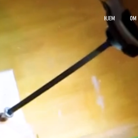
HJEM
OM 