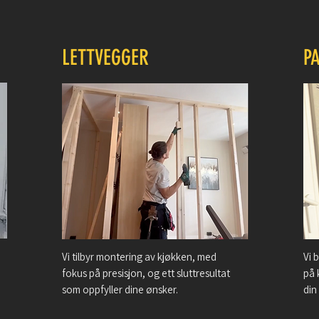
LETTVEGGER
P
Vi tilbyr montering av kjøkken, med
Vi 
fokus på presisjon, og ett sluttresultat
på 
som oppfyller dine ønsker.
din