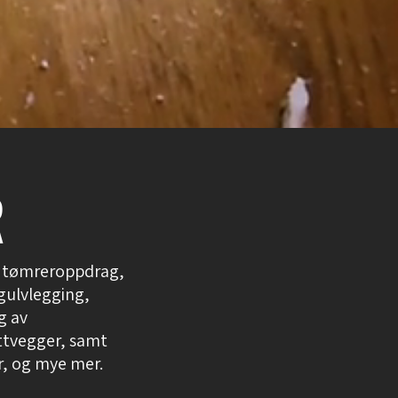
R
av tømreroppdrag,
gulvlegging,
g av
ttvegger, samt
r, og mye mer.