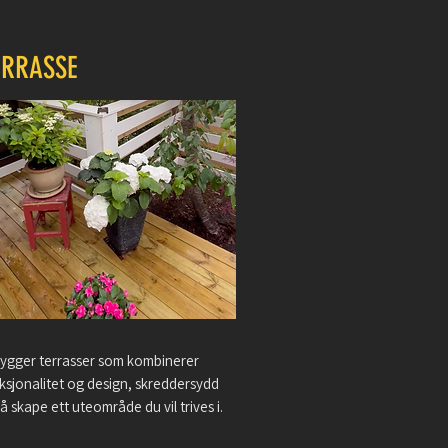
ERRASSE
bygger terrasser som kombinerer
ksjonalitet og design, skreddersydd
 å skape ett uteområde du vil trives i.