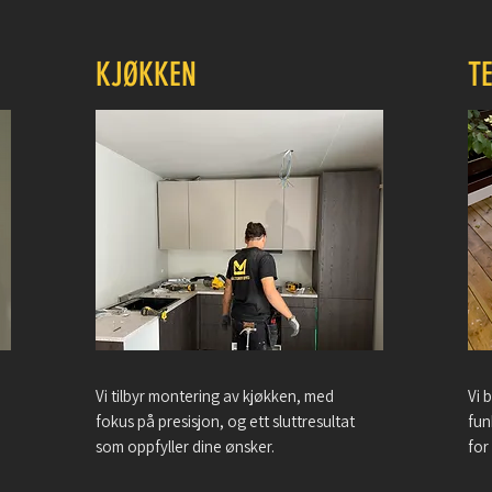
KJØKKEN
T
Vi tilbyr montering av kjøkken, med
Vi 
fokus på presisjon, og ett sluttresultat
fun
som oppfyller dine ønsker.
for